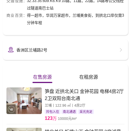
交通设施：
32.33.35.609.K6.K9.10路，11路，22路，14路等公交线经
过隧道南巴士站
商业百货：
得一超市，华润万家超市，兰埔美食街，到拱北口岸仅需3
分钟车程
香洲区兰埔路2号
在售房源
在租房源
笋盘 近拱北关口 金钟花园 电梯4房2厅
2卫双阳台南北通
兰埔丨122.96 ㎡丨4房2厅
拎包入住
南北通透
采光充足
123
万
10000元/m²