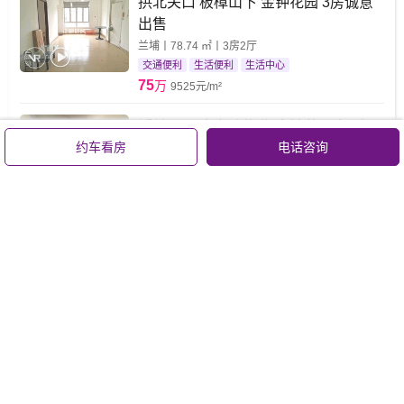
拱北关口 板樟山下 金钟花园 3房诚意
出售
兰埔丨78.74 ㎡丨3房2厅
交通便利
生活便利
生活中心
75
万
9525元/m²
近关口 正方市政物业 金钟花园大4房
约车看房
电话咨询
原格局出售
兰埔丨124 ㎡丨4房2厅
园林景
空气清新
视野开阔
155
万
12500元/m²
拱北口岸旁 金钟花园 精装大三房 很实
用
兰埔丨85.68 ㎡丨3房2厅
视野开阔
格局方正
老城旺地
90
万
10504元/m²
查看全部在售21套房源