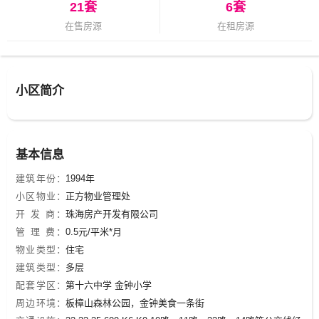
21套
6套
在售房源
在租房源
小区简介
基本信息
建筑年份：
1994年
小区物业：
正方物业管理处
开 发 商：
珠海房产开发有限公司
管 理 费：
0.5元/平米*月
物业类型：
住宅
建筑类型：
多层
配套学区：
第十六中学 金钟小学
周边环境：
板樟山森林公园，金钟美食一条街