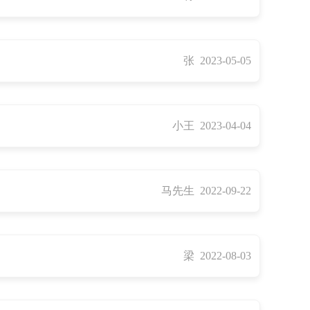
张
2023-05-05
小王
2023-04-04
马先生
2022-09-22
梁
2022-08-03