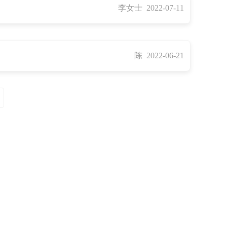
李女士
2022-07-11
陈
2022-06-21