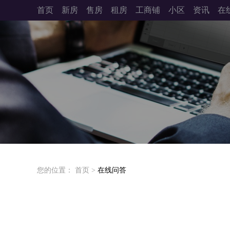
首页
新房
售房
租房
工商铺
小区
资讯
在
您的位置：
首页
>
在线问答