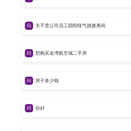
关于贵公司员工阴阳怪气挑拨离间
问
想购买金湾航空城二手房
问
房子多少钱
问
你好
问