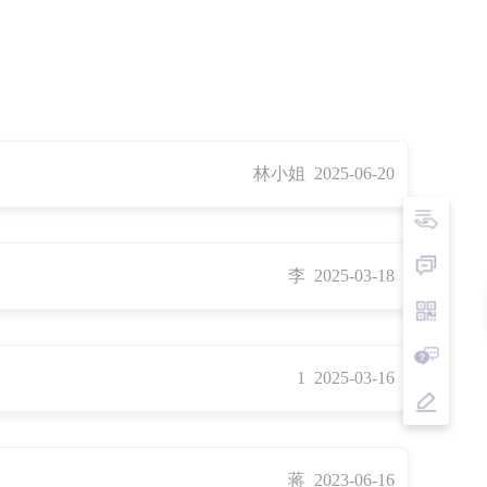
林小姐
2025-06-20
李
2025-03-18
1
2025-03-16
蒋
2023-06-16