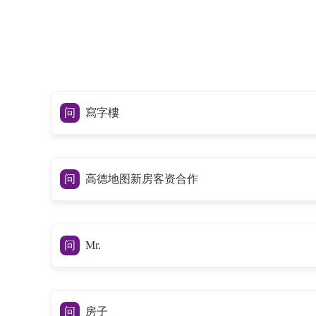
寫字樓
问
高德地图新房客资合作
问
问
Mr.
房子
问