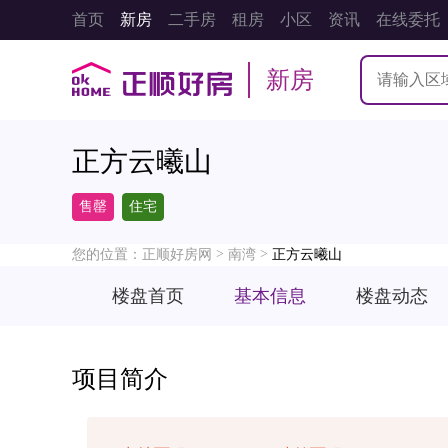
首页
新房
二手房
租房
小区
资讯
在线委托
新房
正方云曦山
售罄
住宅
>
>
您的位置：
正顺好房网
南湾
正方云曦山
楼盘首页
基本信息
楼盘动态
项目简介