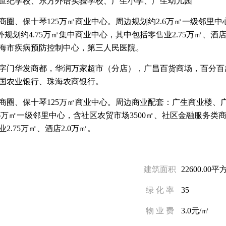
世纪学校、东方外语实验学校、广生小学、广生幼儿园
商圈、保十琴125万㎡商业中心。周边规划约2.6万㎡一级邻里中
另外规划约4.75万㎡集中商业中心，其中包括零售业2.75万㎡、酒
海市疾病预防控制中心，第三人民医院。
字门华发商都，华润万家超市（分店），广昌百货商场，百分百
国农业银行、珠海农商银行。
商圈、保十琴125万㎡商业中心。周边商业配套：广生商业楼、
6万㎡一级邻里中心，含社区农贸市场3500㎡、社区金融服务类商业
2.75万㎡、酒店2.0万㎡。
建筑面积
22600.00平
绿 化 率
35
物 业 费
3.0元/㎡