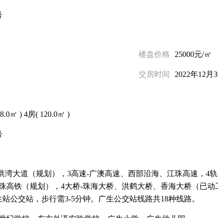
号
楼盘价格
25000元/㎡
交房时间
2022年12月
98.0㎡
)
4房(
120.0㎡
)
号
、洪湾大道（规划），3高速-广澳高速、西部沿海、江珠高速，4
珠高铁（规划），4大桥-珠海大桥、洪鹤大桥、香海大桥（已
生站公交站，步行需3-5分钟。广生公交站线路共18种线路。