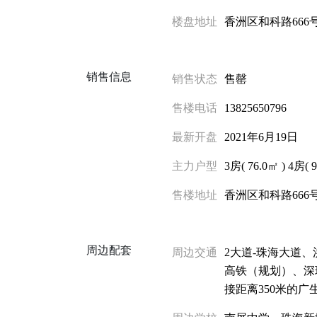
楼盘地址
香洲区和科路666
销售信息
销售状态
售罄
售楼电话
13825650796
最新开盘
2021年6月19日
主力户型
3房(
76.0㎡
)
4房(
售楼地址
香洲区和科路666
周边配套
周边交通
2大道-珠海大道
高铁（规划）、深
接距离350米的广